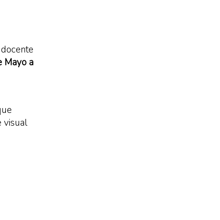
o, docente
e Mayo a
que
 visual